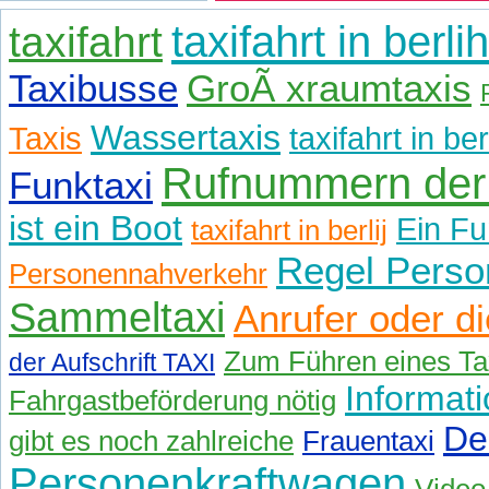
taxifahrt
taxifahrt in berlih
Taxibusse
GroÃ xraumtaxis
Wassertaxis
Taxis
taxifahrt in be
Rufnummern der
Funktaxi
ist ein Boot
Ein Fu
taxifahrt in berlij
Regel Perso
Personennahverkehr
Sammeltaxi
Anrufer oder di
Zum Führen eines Tax
der Aufschrift TAXI
Informat
Fahrgastbeförderung nötig
De
gibt es noch zahlreiche
Frauentaxi
Personenkraftwagen