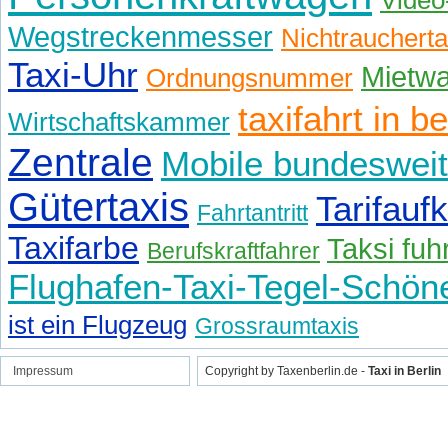
Video
Wegstreckenmesser
Nichtraucherta
Taxi-Uhr
Mietw
Ordnungsnummer
taxifahrt in be
Wirtschaftskammer
Zentrale
Mobile bundeswei
Gütertaxis
Tarifaufk
Fahrtantritt
Taxifarbe
Taksi fuh
Berufskraftfahrer
Flughafen-Taxi-Tegel-Schön
ist ein Flugzeug
Grossraumtaxis
Impressum
Copyright by Taxenberlin.de -
Taxi in Berlin