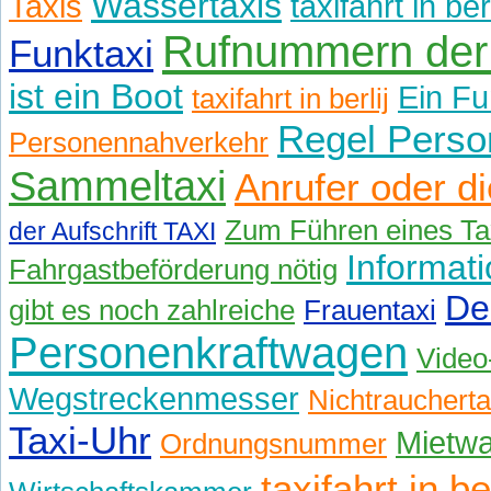
Wassertaxis
Taxis
taxifahrt in be
Rufnummern der
Funktaxi
ist ein Boot
Ein Fu
taxifahrt in berlij
Regel Perso
Personennahverkehr
Sammeltaxi
Anrufer oder di
Zum Führen eines Tax
der Aufschrift TAXI
Informat
Fahrgastbeförderung nötig
De
gibt es noch zahlreiche
Frauentaxi
Personenkraftwagen
Video
Wegstreckenmesser
Nichtraucherta
Taxi-Uhr
Mietw
Ordnungsnummer
taxifahrt in be