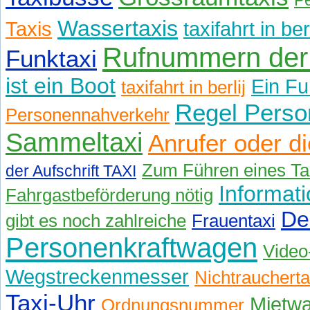
P
Wassertaxis
Taxis
taxifahrt in be
Rufnummern der
Funktaxi
ist ein Boot
Ein Fu
taxifahrt in berlij
Regel Perso
Personennahverkehr
Sammeltaxi
Anrufer oder di
Zum Führen eines Tax
der Aufschrift TAXI
Informat
Fahrgastbeförderung nötig
De
gibt es noch zahlreiche
Frauentaxi
Personenkraftwagen
Video
Wegstreckenmesser
Nichtraucherta
Taxi-Uhr
Mietw
Ordnungsnummer