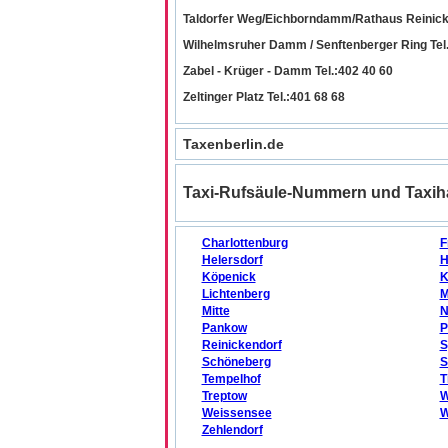
Taldorfer Weg/Eichborndamm/Rathaus Reinicke
Wilhelmsruher Damm / Senftenberger Ring Tel.
Zabel - Krüger - Damm Tel.:402 40 60
Zeltinger Platz Tel.:401 68 68
Taxenberlin.de
Taxi-Rufsäule-Nummern und Taxiha
Charlottenburg
F
Helersdorf
H
Köpenick
K
Lichtenberg
M
Mitte
N
Pankow
P
Reinickendorf
S
Schöneberg
S
Tempelhof
T
Treptow
W
Weissensee
W
Zehlendorf