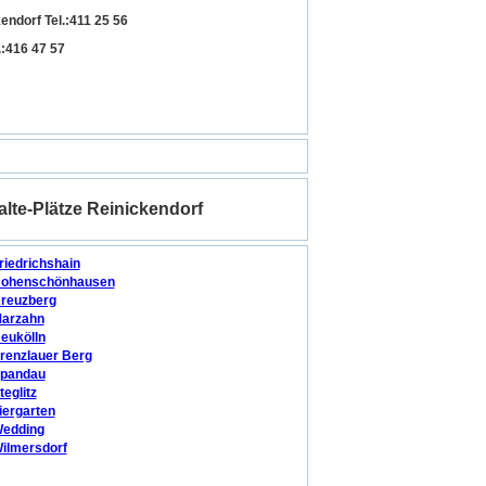
ndorf Tel.:411 25 56
:416 47 57
lte-Plätze Reinickendorf
riedrichshain
ohenschönhausen
reuzberg
arzahn
eukölln
renzlauer Berg
pandau
teglitz
iergarten
edding
ilmersdorf